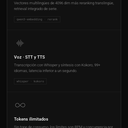
Vectores multilingües de 4096 dim más reranking translingüe,
retrieval integrado de serie.
qwen3-embedding · rerank
Voz · STT y TTS
Transcripción con Whisper y síntesis con Kokoro, 99+
idiomas, latencia inferior a un segundo.
whisper · kokoro
Tokens ilimitados
Sin tope de consumo, los límites son RPM y concurrencia por