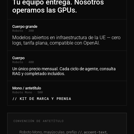
Tu equipo entrega. Nosotros
operamos las GPUs.
Cuerpo grande
Roboto · 300
Modelos abiertos en infraestructura de la UE — cero
logs, tarifa plana, compatible con OpenAI.
Cuerpo
Roboto · 400
Un único precio mensual. Cada ciclo de agente, consulta
RAG y completado incluidos.
Mono / antetítulo
Roboto Mono · 500
// KIT DE MARCA Y PRENSA
CONVENCIÓN DE ANTETÍTULO
Roboto Mono, mayúsculas, prefijo
//
,
accent-text
,