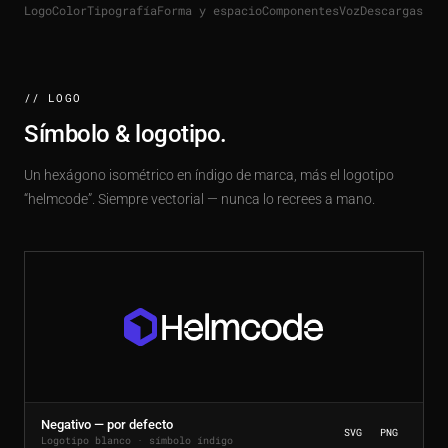
Logo
Color
Tipografía
Forma y espacio
Componentes
Voz
Descargas
// LOGO
Símbolo & logotipo.
Un hexágono isométrico en índigo de marca, más el logotipo
“helmcode”. Siempre vectorial — nunca lo recrees a mano.
Negativo — por defecto
SVG
PNG
Logotipo blanco · símbolo índigo