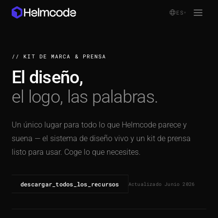
ES
▾
// KIT DE MARCA & PRENSA
El diseño,
producto
▾
iniciar_sesión
el logo, las palabras.
casos de uso
▾
empezar
sectores
▾
Un único lugar para todo lo que Helmcode parece y
precios
suena — el sistema de diseño vivo y un kit de prensa
listo para usar. Coge lo que necesites.
docs
recursos
▾
descargar_todos_los_recursos
Actualizado Junio 2026
empresa
▾