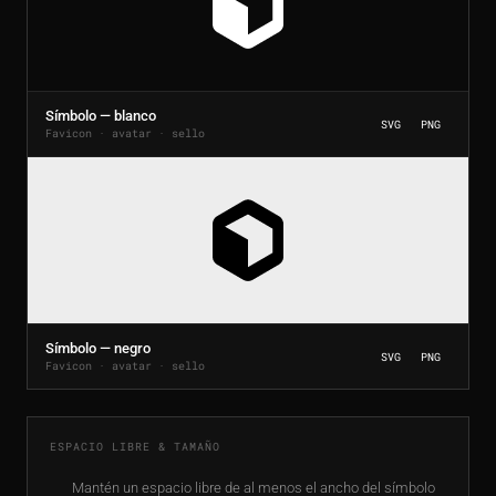
Símbolo — blanco
SVG
PNG
Favicon · avatar · sello
Símbolo — negro
SVG
PNG
Favicon · avatar · sello
ESPACIO LIBRE & TAMAÑO
Mantén un espacio libre de al menos el ancho del símbolo