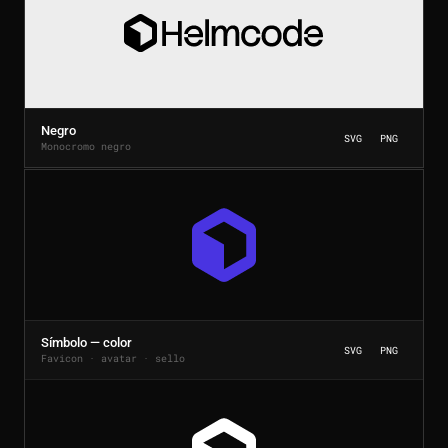
Negro
SVG
PNG
Monocromo negro
Símbolo — color
SVG
PNG
Favicon · avatar · sello