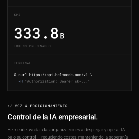
KPI
333.8
B
TOKENS PROCESADOS
TERMINAL
$
 curl https://api.helmcode.com/v1 \

-H
"Authorization: Bearer sk-..."
// VOZ & POSICIONAMIENTO
Control de la IA empresarial.
Helmcode ayuda a las organizaciones a desplegar y operar IA
bajo su control — reduciendo costes, manteniendo la soberanía