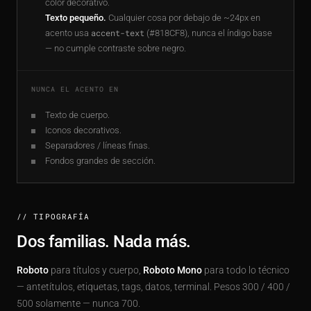
color decorativo.
Texto pequeño.
Cualquier cosa por debajo de ~24px en
acento usa
accent-text
(#818CF8), nunca el índigo base
— no cumple contraste sobre negro.
NUNCA EL ACENTO EN
Texto de cuerpo.
Iconos decorativos.
Separadores / líneas finas.
Fondos grandes de sección.
// TIPOGRAFÍA
Dos familias. Nada más.
Roboto
para títulos y cuerpo,
Roboto Mono
para todo lo técnico
— antetítulos, etiquetas, tags, datos, terminal. Pesos 300 / 400 /
500 solamente — nunca 700.