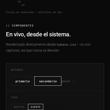
48
64
Escala de espaciado — múltiplos de 4px.
// COMPONENTES
En vivo, desde el sistema.
Renderizado directamente desde
tokens.css
— no son
capturas, así que nunca se desvían.
BOTONES
ghost →
primario
secundario
TAGS
NEUTRAL
ACENTO
DESTACADO