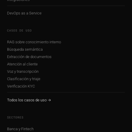
DevOps as a Service
CASOS DE USO
RAG sobre conocimiento interno
Búsqueda semántica
Extracción de documentos
Atención al cliente
Voz y transcripción
Clasificación y triaje
Verificación KYC
Todos los casos de uso →
SECTORES
Banca y Fintech