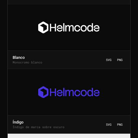
Blanco
SVG
PNG
Monocromo blanco
Índigo
SVG
PNG
Índigo de marca sobre oscuro