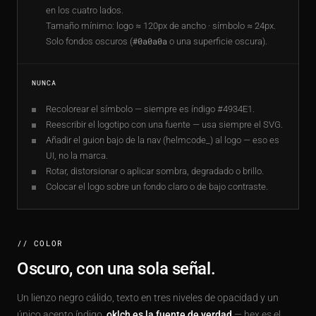
en los cuatro lados.
Tamaño mínimo: logo ≈ 120px de ancho · símbolo ≈ 24px.
Solo fondos oscuros (
#0a0a0a
o una superficie oscura).
NUNCA
Recolorear el símbolo — siempre es índigo #4934E1.
Reescribir el logotipo con una fuente — usa siempre el SVG.
Añadir el guion bajo de la nav (helmcode_) al logo — eso es
UI, no la marca.
Rotar, distorsionar o aplicar sombra, degradado o brillo.
Colocar el logo sobre un fondo claro o de bajo contraste.
// COLOR
Oscuro, con una sola señal.
Un lienzo negro cálido, texto en tres niveles de opacidad y un
único acento índigo.
oklch es la fuente de verdad
— hex es el