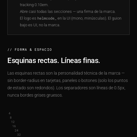
tracking 0.10em.
Abre casi todas las secciones — una firma de la marca.
El logo es
helmcode_
en la UI (mono, minúsculas). El guion
bajo es UI, no la marca.
// FORMA & ESPACIO
Esquinas rectas. Líneas finas.
Las esquinas rectas son la personalidad técnica de la marca —
sin border-radius en tarjetas, paneles o botones (solo los puntos
de estado son redondos). Los separadores son líneas de 0.5px,
nunca bordes grises gruesos.
4
8
12
16
24
32