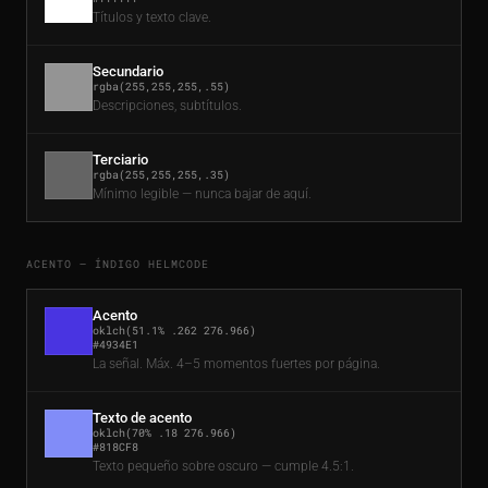
Títulos y texto clave.
Secundario
rgba(255,255,255,.55)
Descripciones, subtítulos.
Terciario
rgba(255,255,255,.35)
Mínimo legible — nunca bajar de aquí.
ACENTO — ÍNDIGO HELMCODE
Acento
oklch(51.1% .262 276.966)
#4934E1
La señal. Máx. 4–5 momentos fuertes por página.
Texto de acento
oklch(70% .18 276.966)
#818CF8
Texto pequeño sobre oscuro — cumple 4.5:1.