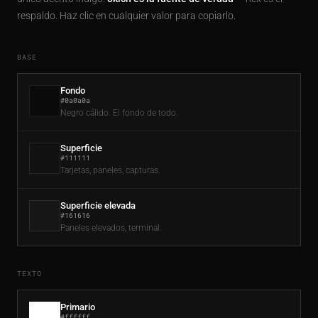
respaldo. Haz clic en cualquier valor para copiarlo.
BASE
Fondo
#0a0a0a
Negro cálido. El fondo de todo.
Superficie
#111111
Tarjetas, paneles, capturas.
Superficie elevada
#161616
Paneles elevados, terminal.
TEXTO
Primario
#ffffff