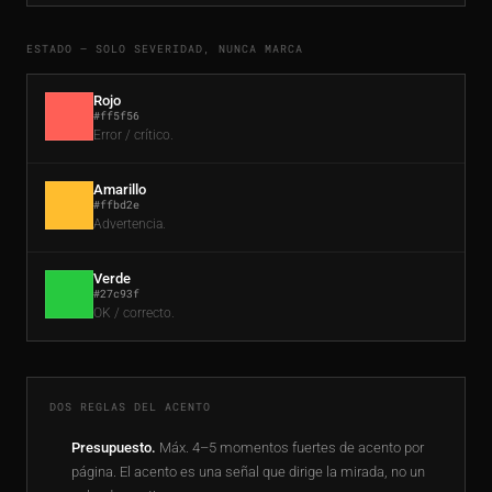
ESTADO — SOLO SEVERIDAD, NUNCA MARCA
Rojo
#ff5f56
Error / crítico.
Amarillo
#ffbd2e
Advertencia.
Verde
#27c93f
OK / correcto.
DOS REGLAS DEL ACENTO
Presupuesto.
Máx. 4–5 momentos fuertes de acento por
página. El acento es una señal que dirige la mirada, no un